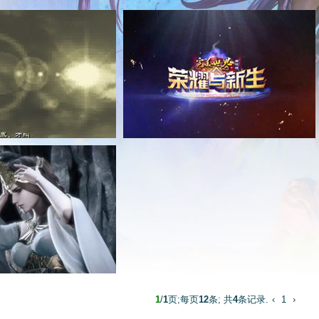
1
/
1
页;每页
12
条; 共
4
条记录.
‹
1
›