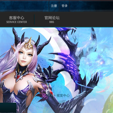
游戏充值
官网论坛
客服通道
脸书粉丝团
首页
>
视觉中心